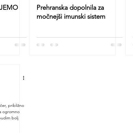
UJEMO
Prehranska dopolnila za
močnejši imunski sistem
er, približno
la ogromno
zbudim bolj